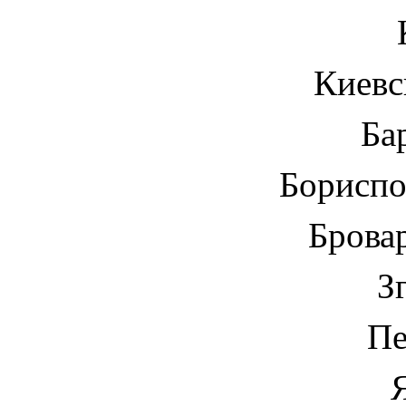
Киевс
Ба
Бориспо
Брова
З
Пе